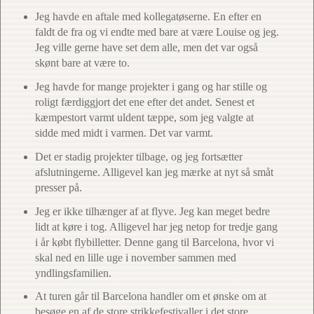
Jeg havde en aftale med kollegatøserne. En efter en
faldt de fra og vi endte med bare at være Louise og jeg.
Jeg ville gerne have set dem alle, men det var også
skønt bare at være to.
Jeg havde for mange projekter i gang og har stille og
roligt færdiggjort det ene efter det andet. Senest et
kæmpestort varmt uldent tæppe, som jeg valgte at
sidde med midt i varmen. Det var varmt.
Det er stadig projekter tilbage, og jeg fortsætter
afslutningerne. Alligevel kan jeg mærke at nyt så småt
presser på.
Jeg er ikke tilhænger af at flyve. Jeg kan meget bedre
lidt at køre i tog. Alligevel har jeg netop for tredje gang
i år købt flybilletter. Denne gang til Barcelona, hvor vi
skal ned en lille uge i november sammen med
yndlingsfamilien.
At turen går til Barcelona handler om et ønske om at
besøge en af de store strikkefestivaller i det store