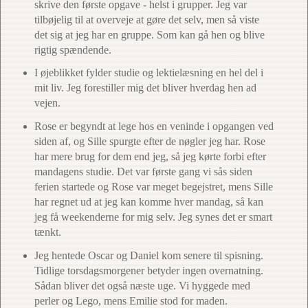
skrive den første opgave - helst i grupper. Jeg var
tilbøjelig til at overveje at gøre det selv, men så viste
det sig at jeg har en gruppe. Som kan gå hen og blive
rigtig spændende.
I øjeblikket fylder studie og lektielæsning en hel del i
mit liv. Jeg forestiller mig det bliver hverdag hen ad
vejen.
Rose er begyndt at lege hos en veninde i opgangen ved
siden af, og Sille spurgte efter de nøgler jeg har. Rose
har mere brug for dem end jeg, så jeg kørte forbi efter
mandagens studie. Det var første gang vi sås siden
ferien startede og Rose var meget begejstret, mens Sille
har regnet ud at jeg kan komme hver mandag, så kan
jeg få weekenderne for mig selv. Jeg synes det er smart
tænkt.
Jeg hentede Oscar og Daniel kom senere til spisning.
Tidlige torsdagsmorgener betyder ingen overnatning.
Sådan bliver det også næste uge. Vi hyggede med
perler og Lego, mens Emilie stod for maden.