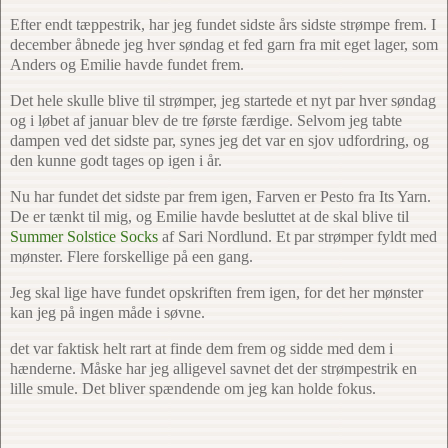
Efter endt tæppestrik, har jeg fundet sidste års sidste strømpe frem. I
december åbnede jeg hver søndag et fed garn fra mit eget lager, som
Anders og Emilie havde fundet frem.
Det hele skulle blive til strømper, jeg startede et nyt par hver søndag
og i løbet af januar blev de tre første færdige. Selvom jeg tabte
dampen ved det sidste par, synes jeg det var en sjov udfordring, og
den kunne godt tages op igen i år.
Nu har fundet det sidste par frem igen, Farven er Pesto fra Its Yarn.
De er tænkt til mig, og Emilie havde besluttet at de skal blive til
Summer Solstice Socks
af Sari Nordlund. Et par strømper fyldt med
mønster. Flere forskellige på een gang.
Jeg skal lige have fundet opskriften frem igen, for det her mønster
kan jeg på ingen måde i søvne.
det var faktisk helt rart at finde dem frem og sidde med dem i
hænderne. Måske har jeg alligevel savnet det der strømpestrik en
lille smule. Det bliver spændende om jeg kan holde fokus.